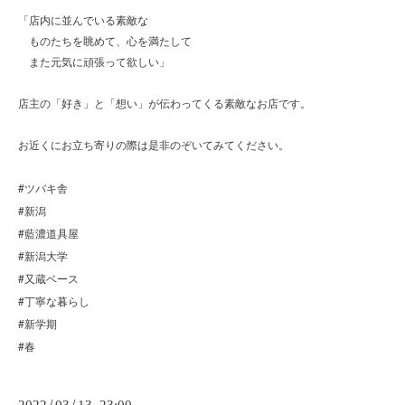
「店内に並んでいる素敵な
ものたちを眺めて、心を満たして
また元気に頑張って欲しい」
店主の「好き」と「想い」が伝わってくる素敵なお店です。
お近くにお立ち寄りの際は是非のぞいてみてください。
#
ツバキ舎
#
新潟
#
藍濃道具屋
#
新潟大学
#
又蔵ベース
#
丁寧な暮らし
#
新学期
#
春
/
/