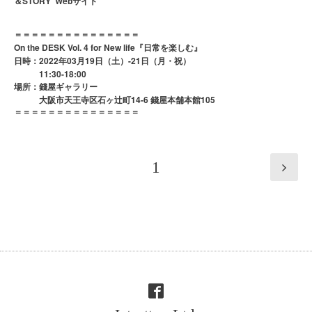
STORY Web
＆
サイト
＝＝＝＝＝＝＝＝＝＝＝＝＝＝＝
On the DESK Vol. 4 for New life
『日常を楽しむ』
2022
03
19
-21
日時：
年
月
日（土）
日（月・祝）
11:30-18:00
場所：錢屋ギャラリー
14-6
105
大阪市天王寺区石ヶ辻町
錢屋本舗本館
＝＝＝＝＝＝＝＝＝＝＝＝＝＝＝
1