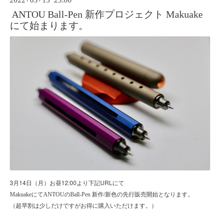
2022
03
13 23:00
ANTOU Ball-Pen 新作プロジェクト Makuake
にて始まります。
3
14
12:00
URL
月
日（月）お昼
より下記
にて
MakuakeにてANTOUのBall-Pen 新作/新色の先行販売開始となります。
（超早割は少しだけですがお得に購入いただけます。）