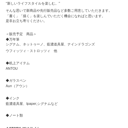
“新しいライフスタイルを楽しむ。”
そんな思いで新商品や先行販売品など多数ご用意していただきます。
「書く」「描く」を楽しんでいただく機会になればと思います。
是非お立ち寄りください。
＜販売予定 商品＞
◆
万年筆
シグナム、ネットゥーノ、藍濃道具屋、ナインドラゴンズ
ウフィッツィ・ストロッツィ 他
◆
机上アイテム
ANTOU
◆
ガラスペン
Aun
（アウン）
◆
インク
Ipaper
藍濃道具屋、
,シグナムなど
◆
ノート類