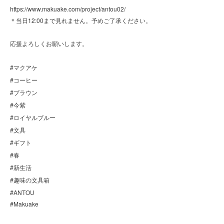
https://www.makuake.com/project/antou02/
12:00
＊当日
まで見れません。予めご了承ください。
応援よろしくお願いします。
#
マクアケ
#
コーヒー
#
ブラウン
#
今紫
#
ロイヤルブルー
#
文具
#
ギフト
#
春
#
新生活
#
趣味の文具箱
#ANTOU
#Makuake