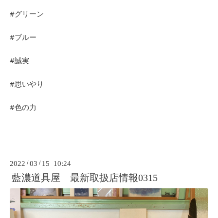
#グリーン
#ブルー
#誠実
#思いやり
#色の力
2022
/
03
/
15 10:24
藍濃道具屋 最新取扱店情報0315