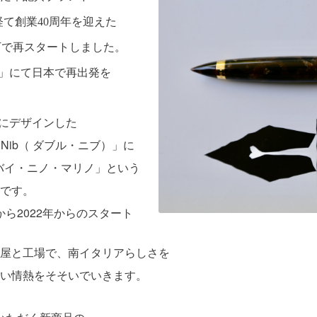
を経て創業40周年を迎えた
の下で再スタートしました。
N 」にて日本で再出発を
上下にデザインした
 Nib（ ダブル・ニブ）」に
」デルタ・バイ・ニノ・マリノ」という
です。
”から
2022
年からのスタート
屋と工場で、南イタリアらしさを
い情熱をそそいでいきます。