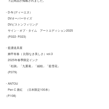
下記商品が掲載されました。
・D-N (ディーエヌ）
DVオーバーサイズ
DVピストンフィリング
サイン・オブ・タイム アートエディション2025
(P.022- P.023)
・藍濃道具屋
vol.3
媠甲有春（
比類なき美しさ）
2025
年春季限定インク
「
杜鵑
」「
九重葛
」「
絨柏
」「
藍雪花
」
(P.079)
・ANTOU
Pen C 唐紅 （日本限定100本）
（P.108)