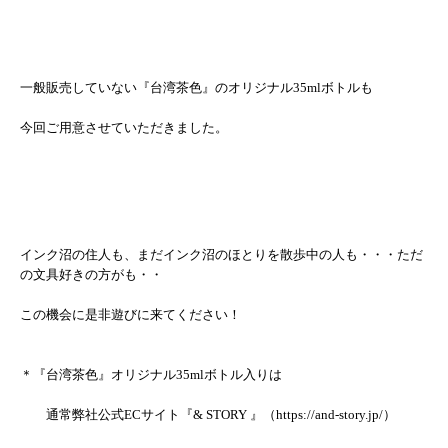
一般販売していない『台湾茶色』のオリジナル35mlボトルも
今回ご用意させていただきました。
インク沼の住人も、まだインク沼のほとりを散歩中の人も・・・ただ
の文具好きの方がも・・
この機会に是非遊びに来てください！
＊
『台湾茶色』オリジナル35mlボトル入りは
　　通常弊社公式ECサイト『& STORY 』（
https://and-story.jp/）